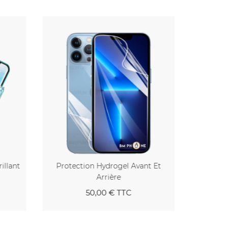
illant
Protection Hydrogel Avant Et
Protect
Arrière
50,00 €
TTC
ier
Au panier