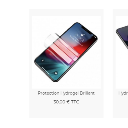
l Anti-
Protection Hydrogel Brillant
Hydr
30,00 €
TTC
panier
Au panier