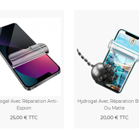
ogel Avec Réparation Anti-
Hydrogel Avec Réparation Br
Espion
Ou Matte
25,00 €
TTC
20,00 €
TTC
Au panier
Au pan