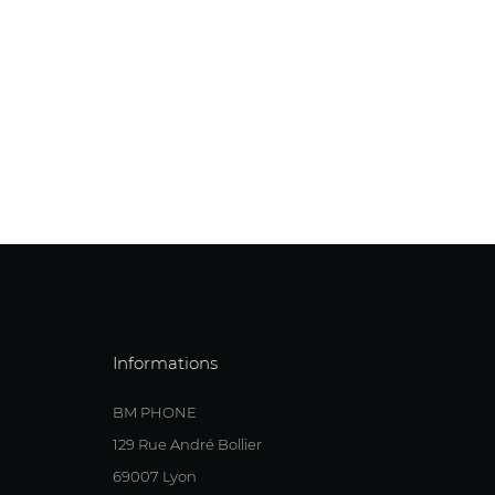
Informations
BM PHONE
129 Rue André Bollier
69007 Lyon