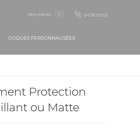
Mon panier
0
0478027021
COQUES PERSONNALISÉES
ment Protection
illant ou Matte