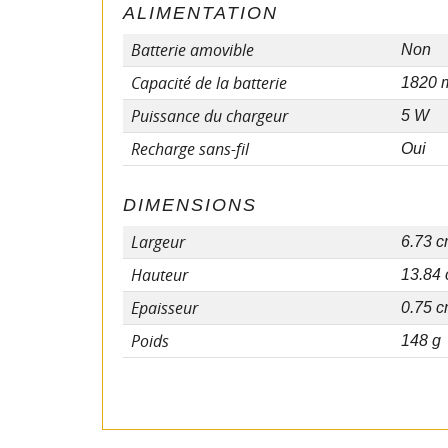
ALIMENTATION
Batterie amovible
Non
Capacité de la batterie
1820 
Puissance du chargeur
5 W
Recharge sans-fil
Oui
DIMENSIONS
Largeur
6.73 
Hauteur
13.84
Epaisseur
0.75 
Poids
148 g