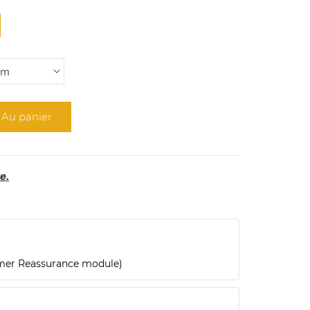
Au panier
e.
omer Reassurance module)