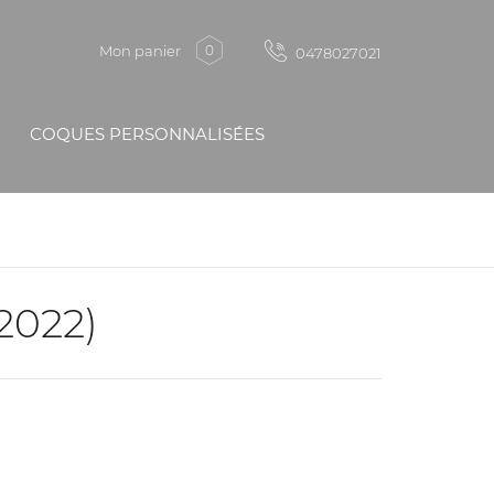
Mon panier
0
0478027021
COQUES PERSONNALISÉES
2022)