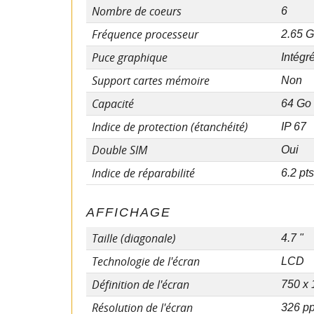
Nombre de coeurs
6
Fréquence processeur
2.65 
Puce graphique
Intégr
Support cartes mémoire
Non
Capacité
64 Go
Indice de protection (étanchéité)
IP 67
Double SIM
Oui
Indice de réparabilité
6.2 pts
AFFICHAGE
Taille (diagonale)
4.7 "
Technologie de l'écran
LCD
Définition de l'écran
750 x 
Résolution de l'écran
326 p