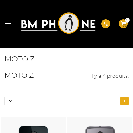
0
phone
MOTO Z
MOTO Z
Il y a 4 produits.

1