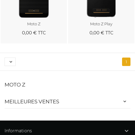
Moto Z
Moto Z Play
0,00 €
0,00 €
TTC
TTC
Au panier
Au panier

1
MOTO Z
MEILLEURES VENTES

Informations