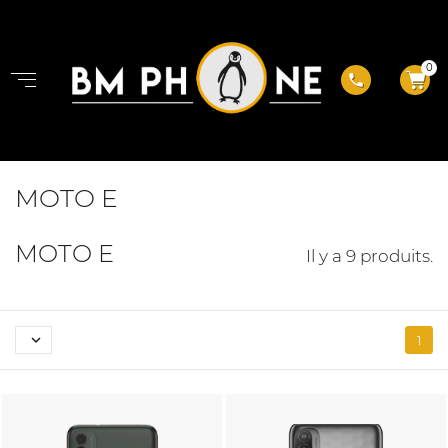
0
phone
MOTO E
MOTO E
Il y a 9 produits.

1