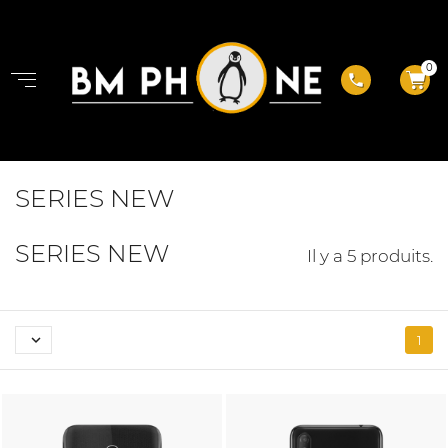
0
phone
SERIES NEW
SERIES NEW
Il y a 5 produits.

1