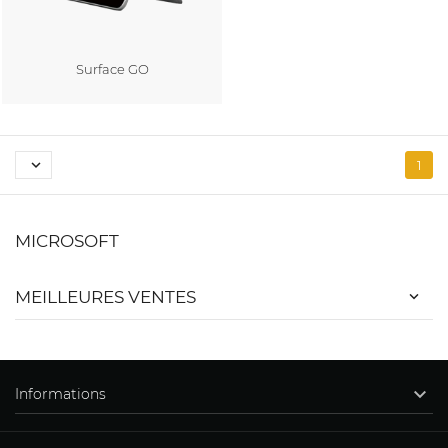
Surface GO
Au panier

1
MICROSOFT
MEILLEURES VENTES

Informations