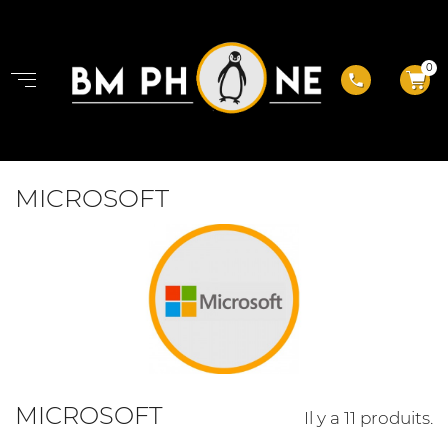
0
phone
MICROSOFT
MICROSOFT
Il y a 11 produits.