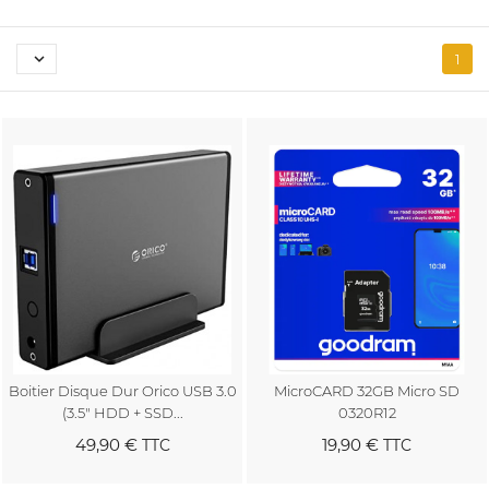

1
Boitier Disque Dur Orico USB 3.0
MicroCARD 32GB Micro SD
(3.5" HDD + SSD...
0320R12
49,90 €
19,90 €
TTC
TTC
Au panier
Au panier