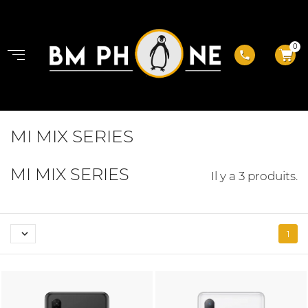
0
phone
MI MIX SERIES
MI MIX SERIES
Il y a 3 produits.

1