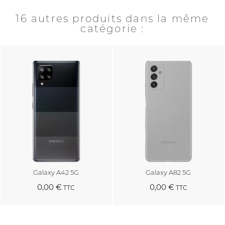
16 autres produits dans la même
catégorie :
Galaxy A42 5G
Galaxy A82 5G
0,00 €
0,00 €
TTC
TTC
Au panier
Au panier