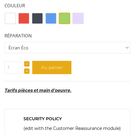
COULEUR
Blanc
Rouge
Noir
Bleu
Vert
Mauve
RÉPARATION
Au panier
Tarifs pièces et main d'oeuvre.
SECURITY POLICY
(edit with the Customer Reassurance module)