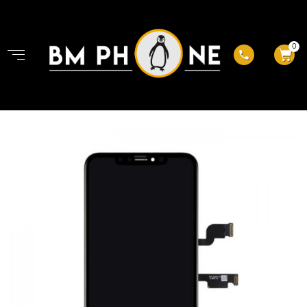
0
phone