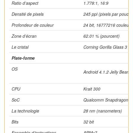
Ratio d’aspect
1.778:1, 16:9
Densité de pixels
245 ppi (pixels par pouce)
Profondeur de couleur
24 bit, 16777216 couleurs
Zone d’écran
62.01 % (pourcent)
Le cristal
Corning Gorilla Glass 3
Plate-forme
OS
Android 4.1.2 Jelly Bean, 
CPU
Krait 300
SoC
Qualcomm Snapdragon 6
La technologie
28 nm (nanometers)
Bits
32 bit
Ensemble d’instructions
ARMv7