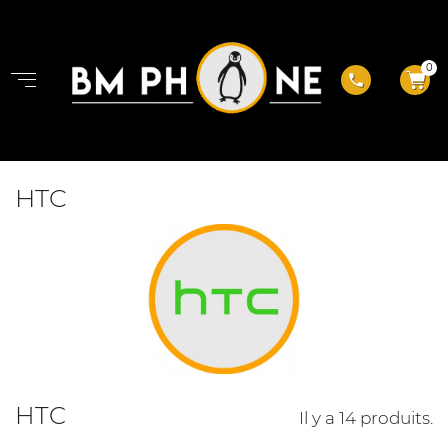
0
phone
HTC
HTC
Il y a 14 produits.