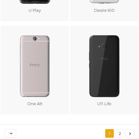
U Play
Desire 610
Au panier
Au panier
One A9
U11 Life
Au panier
Au panier


1
2