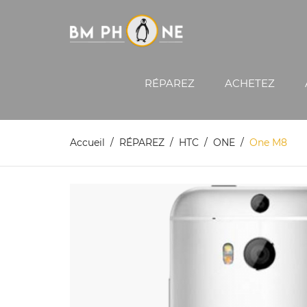
RÉPAREZ
ACHETEZ
Accueil
RÉPAREZ
HTC
ONE
One M8