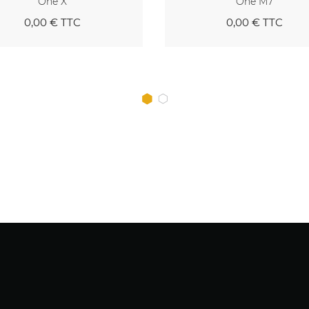
One X
One M7
0,00 €
TTC
0,00 €
TTC
Au panier
Au pan