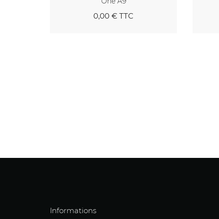
One A9
0,00 €
TTC
panier
Au panier
Informations