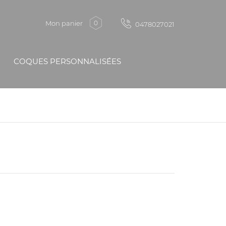
Mon panier
0
0478027021
COQUES PERSONNALISÉES