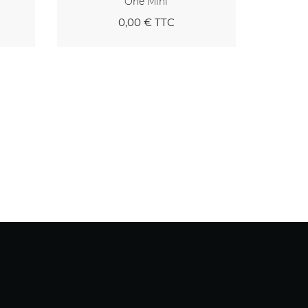
One Mini
0,00 €
TTC
ier
Au panier