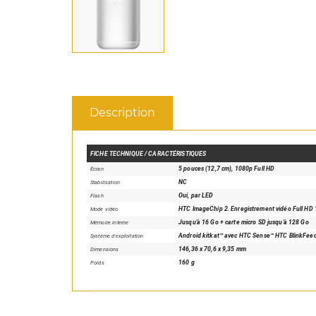
Description
FICHE TECHNIQUE / CARACTÉRISTIQUES
5 pouces (12,7 cm), 1080p Full HD
Écran
NC
Stabilisation
Oui, par LED
Flash
HTC ImageChip 2. Enregistrement vidéo Full HD 
Mode vidéo
Jusqu'à 16 Go + carte micro SD jusqu'à 128 Go
Mémoire interne
Android kitkat™ avec HTC Sense™ HTC BlinkFee
Système d'exploitation
146,36 x 70,6 x 9,35 mm
Dimensions
160 g
Poids