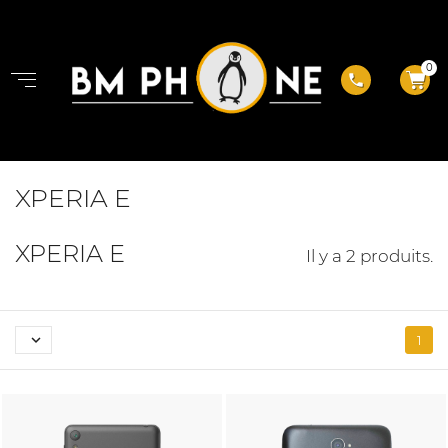
0
phone
XPERIA E
XPERIA E
Il y a 2 produits.

1