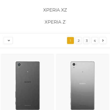
XPERIA XZ
XPERIA Z


1
2
3
4