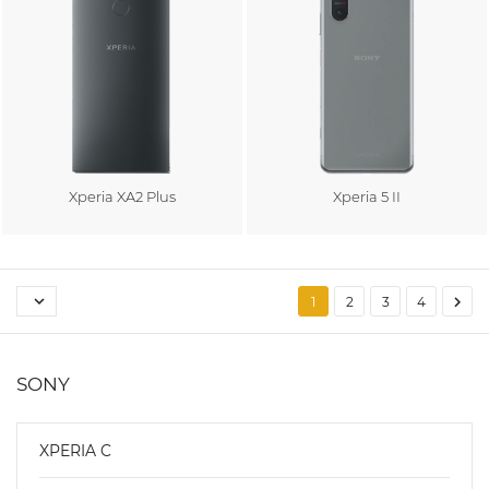
Xperia XA2 Plus
Xperia 5 II
Au panier
Au panier


1
2
3
4
SONY
XPERIA C