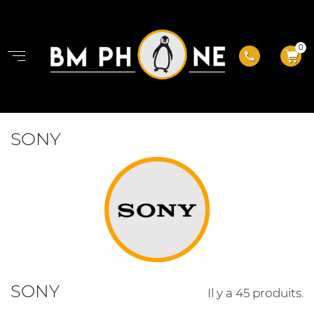
0
phone
SONY
SONY
Il y a 45 produits.