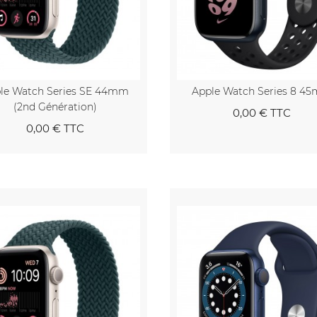
le Watch Series SE 44mm
Apple Watch Series 8 4
(2nd Génération)
0,00 €
TTC
0,00 €
TTC
Au panier
Au pa