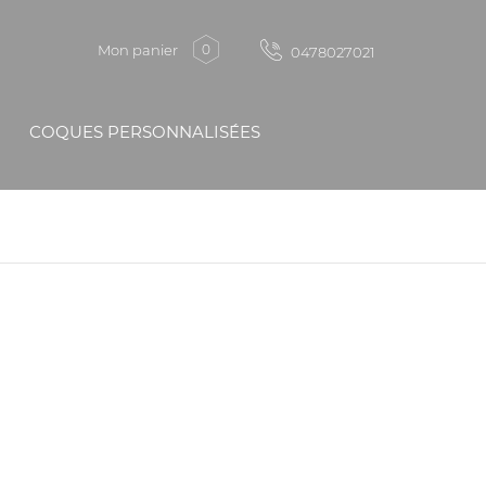
Mon panier
0
0478027021
COQUES PERSONNALISÉES