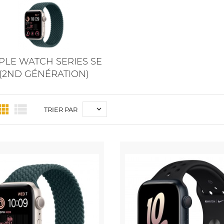
PLE WATCH SERIES SE
(2ND GÉNÉRATION)



TRIER PAR