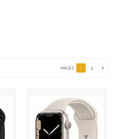

PAGES
1
2