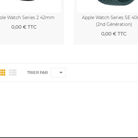
ple Watch Series 2 42mm
Apple Watch Series SE 
(2nd Génération)
0,00 €
TTC
0,00 €
TTC
Au panier
Au pa



TRIER PAR