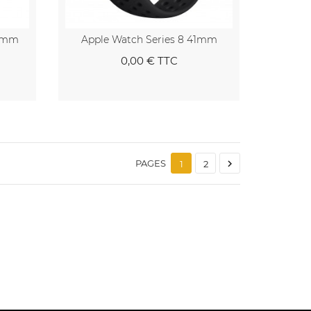
40mm
Apple Watch Series 8 41mm
0,00 €
TTC
nier
Au panier

PAGES
1
2