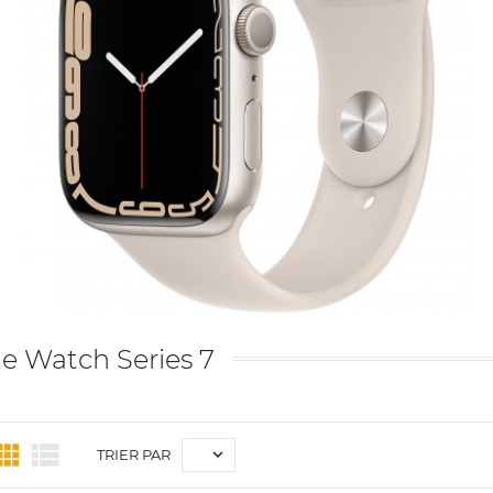
e Watch Series 7



TRIER PAR