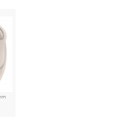
1mm
nier