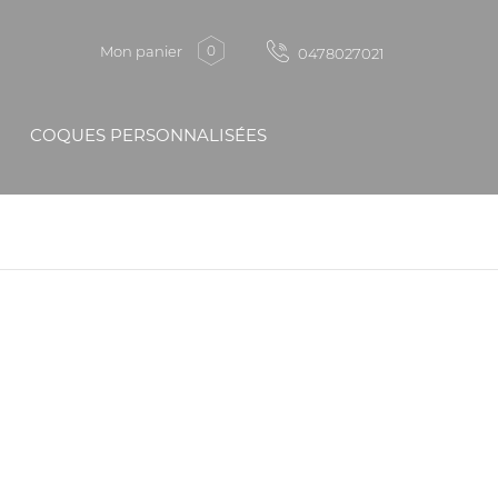
Mon panier
0
0478027021
COQUES PERSONNALISÉES